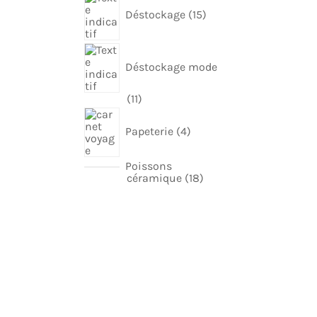
produits
Déstockage
15
Déstockage mode
11
11
produits
4
produits
Papeterie
4
Poissons
18
céramique
18
produits
00%
SERVICE CLIENT
TISFACTION
+33 6 31 07 04 66
oit de rétractation
 14 jours