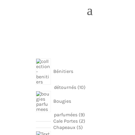
Bénitiers
10
détournés
10
produits
Bougies
9
parfumées
9
produits
2
Cale Portes
2
produits
5
Chapeaux
5
produits
15