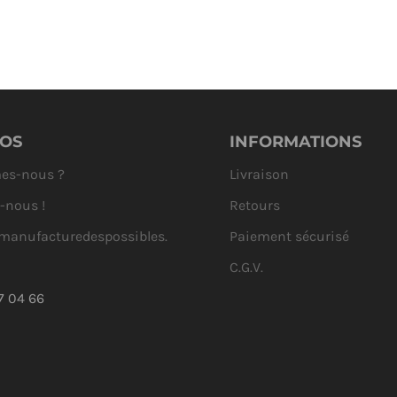
e de
OS
INFORMATIONS
es-nous ?
Livraison
-nous !
Retours
anufacturedespossibles.
Paiement sécurisé
C.G.V.
7 04 66