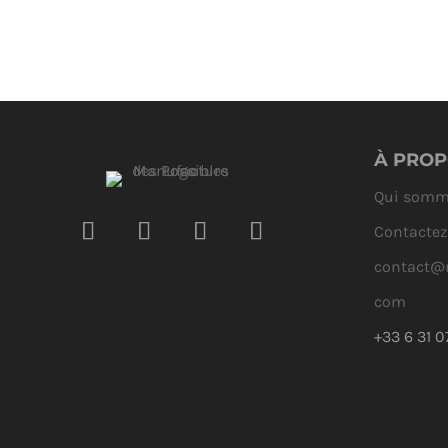
TOM et Europ
l’Ouest
À PROP
Qui somm
Contactez
contact@m
com
+33 6 31 0