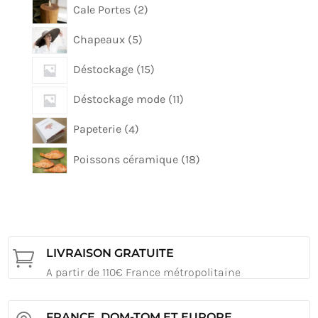
2
Cale Portes
2
produits
5
Chapeaux
5
produits
15
Déstockage
15
produits
11
Déstockage mode
11
produits
4
Papeterie
4
produits
18
Poissons céramique
18
produits
LIVRAISON GRATUITE

A partir de 110€ France métropolitaine
FRANCE, DOM-TOM ET EUROPE